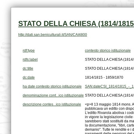
STATO DELLA CHIESA (1814/1815 
http://dati.san.beniculturali.it/SAN/CAI4800
rdf:type
contesto storico istituzionale
rdfs:label
STATO DELLA CHIESA (1814/1
dc:title
STATO DELLA CHIESA (1814/1
dc:date
1814/1815 - 1859/1870
ha date contesto storico istituzionale
SAN:dateCSI_1814/1815_-_1
denominazione cont...ico istituzionale
STATO DELLA CHIESA (1814/1
descrizione contes...ico istituzionale