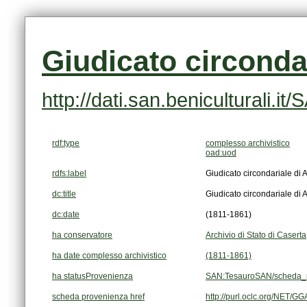
Giudicato circonda
http://dati.san.beniculturali
rdf:type
complesso archivistico
oad:uod
rdfs:label
Giudicato circondariale di 
dc:title
Giudicato circondariale di 
dc:date
(1811-1861)
ha conservatore
Archivio di Stato di Caserta
ha date complesso archivistico
(1811-1861)
ha statusProvenienza
SAN:TesauroSAN/scheda_p
scheda provenienza href
http://purl.oclc.org/NET