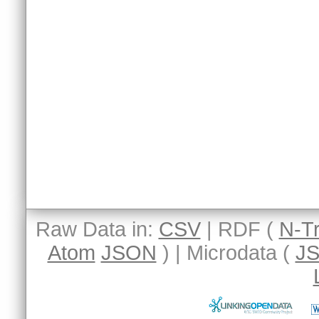
Raw Data in:
CSV
| RDF (
N-Tr
Atom
JSON
) | Microdata (
J