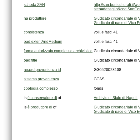
scheda SAN
step=dettaglio&codiSanC
ha produttore
Giudicato circondariale di
Giudicato di pace di Vico 
consistenza
voll. e fasci 41
oad:extentAndMedium
voll. e fasci 41
forma autorizzata complesso archivistico
Giudicato circondariale di
oad:title
Giudicato circondariale di
record provenienza id
GG0520028108
sistema provenienza
GGASI
tipologia complesso
fonds
is
è conservatore di
of
Archivio di Stato di Napoli
is
è produttore di
of
Giudicato circondariale di
Giudicato di pace di Vico 