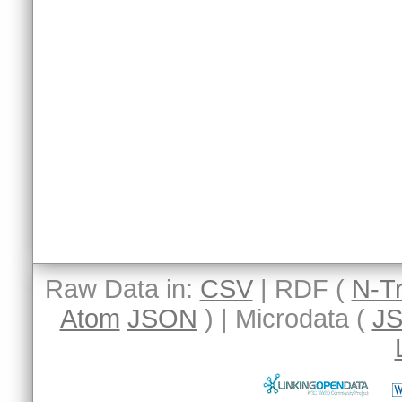
Raw Data in:
CSV
| RDF (
N-Tr
Atom
JSON
) | Microdata (
J