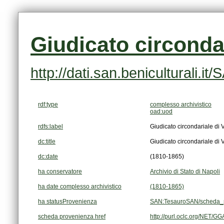
Giudicato circonda
http://dati.san.beniculturali
rdf:type
complesso archivistico
oad:uod
rdfs:label
Giudicato circondariale di
dc:title
Giudicato circondariale di
dc:date
(1810-1865)
ha conservatore
Archivio di Stato di Napoli
ha date complesso archivistico
(1810-1865)
ha statusProvenienza
SAN:TesauroSAN/scheda_p
scheda provenienza href
http://purl.oclc.org/NET