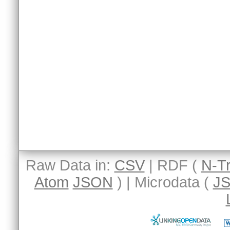
Raw Data in:
CSV
| RDF (
N-Tr
Atom
JSON
) | Microdata (
J