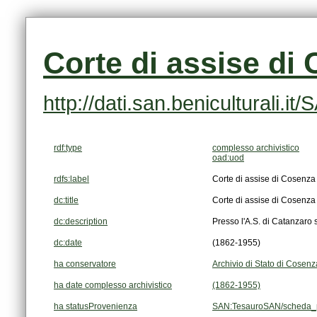
Corte di assise di
http://dati.san.beniculturali
rdf:type
complesso archivistico
oad:uod
rdfs:label
Corte di assise di Cosenza
dc:title
Corte di assise di Cosenza
dc:description
Presso l'A.S. di Catanzaro
dc:date
(1862-1955)
ha conservatore
Archivio di Stato di Cosenz
ha date complesso archivistico
(1862-1955)
ha statusProvenienza
SAN:TesauroSAN/scheda_p