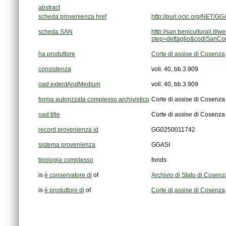
abstract
scheda provenienza href
http://purl.oclc.org/NET
scheda SAN
step=dettaglio&codiSanC
ha produttore
Corte di assise di Cosenza
consistenza
voll. 40, bb.3.909
oad:extentAndMedium
voll. 40, bb.3.909
forma autorizzata complesso archivistico
Corte di assise di Cosenza
oad:title
Corte di assise di Cosenza
record provenienza id
GG0250011742
sistema provenienza
GGASI
tipologia complesso
fonds
is
è conservatore di
of
Archivio di Stato di Cosenz
is
è produttore di
of
Corte di assise di Cosenza