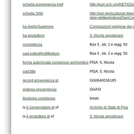
scheda provenienza href
http://purl.oclc.org/NET
scheda SAN
step=dettaglio&codiSanC
ha livelloSuperiore
Corporazioni religiose del
ha produttore
S. Nicola agostiniani
consistenza
filze 5 , bb. 2 e regg. 50
oad:extentAndMedium
filze 5 , bb. 2 e regg. 50
forma autorizzata complesso archivistico
PISA: S. Nicola
oad:title
PISA: S. Nicola
record provenienza id
GG0640036185
sistema provenienza
GGASI
tipologia complesso
fonds
is
è conservatore di
of
Archivio di Stato di Pisa
is
è produttore di
of
S. Nicola agostiniani