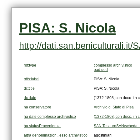
PISA: S. Nicola
http://dati.san.beniculturali
rdf:type
complesso archivistico
oad:uod
rdfs:label
PISA: S. Nicola
dc:title
PISA: S. Nicola
dc:date
(1372-1808, con docc. i n 
ha conservatore
Archivio di Stato di Pisa
ha date complesso archivistico
(1372-1808, con docc. i n 
ha statusProvenienza
SAN:TesauroSAN/scheda_p
altra denominazion...esso archivistico
agostiniani