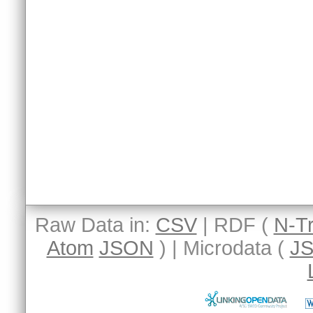
Raw Data in:
CSV
| RDF (
N-Tr
Atom
JSON
) | Microdata (
J