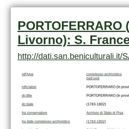
Livorno): S. Franc
http://dati.san.beniculturali
rdf:type
complesso archivistico
oad:uod
rdfs:label
PORTOFERRARO (In provinc
dc:title
PORTOFERRARO (In provinc
dc:date
(1783-1802)
ha conservatore
Archivio di Stato di Pisa
ha date complesso archivistico
(1783-1802)