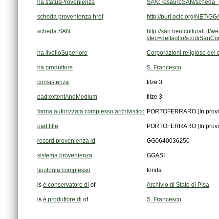
ha statusProvenienza
SAN:TesauroSAN/scheda_p
scheda provenienza href
http://purl.oclc.org/NET
scheda SAN
step=dettaglio&codiSanC
ha livelloSuperiore
Corporazioni religiose del
ha produttore
S. Francesco
consistenza
filze 3
oad:extentAndMedium
filze 3
forma autorizzata complesso archivistico
PORTOFERRARO (In provinc
oad:title
PORTOFERRARO (In provinc
record provenienza id
GG0640036250
sistema provenienza
GGASI
tipologia complesso
fonds
is
è conservatore di
of
Archivio di Stato di Pisa
is
è produttore di
of
S. Francesco