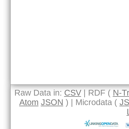
Raw Data in:
CSV
| RDF (
N-Tr
Atom
JSON
) | Microdata (
J