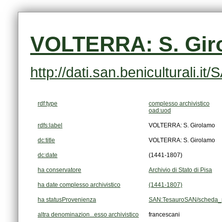
VOLTERRA: S. Gir
http://dati.san.beniculturali
rdf:type
complesso archivistico
oad:uod
rdfs:label
VOLTERRA: S. Girolamo
dc:title
VOLTERRA: S. Girolamo
dc:date
(1441-1807)
ha conservatore
Archivio di Stato di Pisa
ha date complesso archivistico
(1441-1807)
ha statusProvenienza
SAN:TesauroSAN/scheda_p
altra denominazion...esso archivistico
francescani