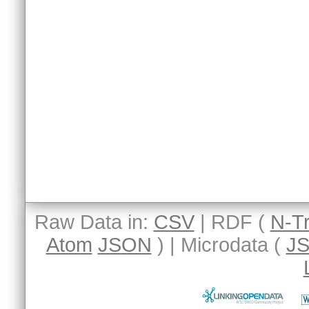
Raw Data in:
CSV
| RDF (
N-Tr
Atom
JSON
) | Microdata (
J