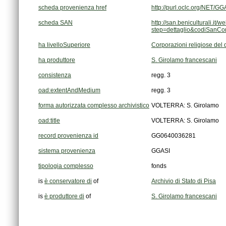
scheda provenienza href
http://purl.oclc.org/NET
scheda SAN
step=dettaglio&codiSanC
ha livelloSuperiore
Corporazioni religiose del
ha produttore
S. Girolamo francescani
consistenza
regg. 3
oad:extentAndMedium
regg. 3
forma autorizzata complesso archivistico
VOLTERRA: S. Girolamo
oad:title
VOLTERRA: S. Girolamo
record provenienza id
GG0640036281
sistema provenienza
GGASI
tipologia complesso
fonds
is
è conservatore di
of
Archivio di Stato di Pisa
is
è produttore di
of
S. Girolamo francescani