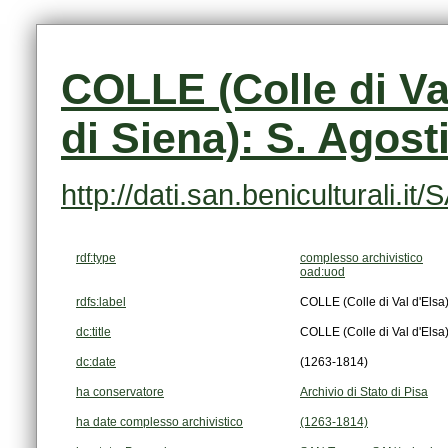
di Siena): S. Agost
http://dati.san.beniculturali
rdf:type
complesso archivistico
oad:uod
rdfs:label
COLLE (Colle di Val d'Elsa) 
dc:title
COLLE (Colle di Val d'Elsa) 
dc:date
(1263-1814)
ha conservatore
Archivio di Stato di Pisa
ha date complesso archivistico
(1263-1814)