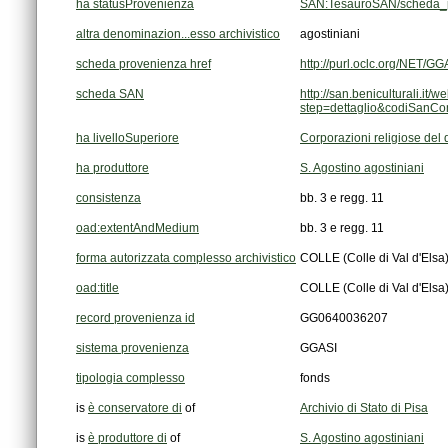
ha statusProvenienza
SAN:TesauroSAN/scheda_p
altra denominazion...esso archivistico
agostiniani
scheda provenienza href
http://purl.oclc.org/NET
scheda SAN
step=dettaglio&codiSanC
ha livelloSuperiore
Corporazioni religiose del
ha produttore
S. Agostino agostiniani
consistenza
bb. 3 e regg. 11
oad:extentAndMedium
bb. 3 e regg. 11
forma autorizzata complesso archivistico
COLLE (Colle di Val d'Elsa) 
oad:title
COLLE (Colle di Val d'Elsa) 
record provenienza id
GG0640036207
sistema provenienza
GGASI
tipologia complesso
fonds
is
è conservatore di
of
Archivio di Stato di Pisa
is
è produttore di
of
S. Agostino agostiniani