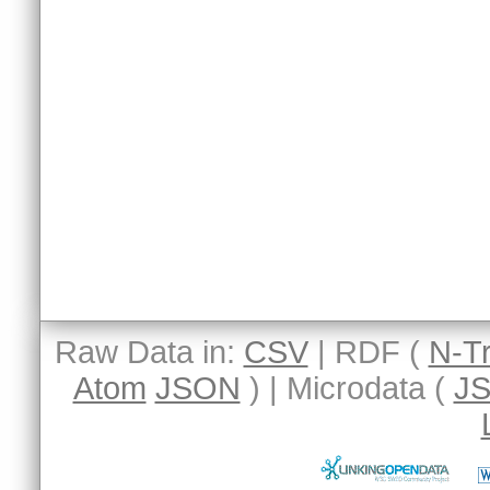
Raw Data in:
CSV
| RDF (
N-Tr
Atom
JSON
) | Microdata (
J