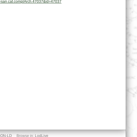
pl=san.cat.complArch.47037&id=47037
SON-LD
Browse in:
LodLive