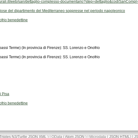
ulturali.it/web/san/dettaglio-complesso-documentario?step=dettaglio&codiSanCom
giose del dipartimento del Mediterraneo soppresse nel periodo napoleonico
frio benedettine
i Terme) (In provincia di Firenze): SS. Lorenzo e Onofrio
i Terme) (In provincia di Firenze): SS. Lorenzo e Onofrio
i Pisa
frio benedettine
Triples
N3/Turtle
JSON
XML
) | OData (
Atom
JSON
) | Microdata (
JSON
HTML
) |
J