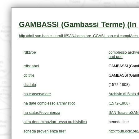
GAMBASSI (Gambassi Terme) (In pr
http://dati.san.beniculturali.it/SAN/complarc_GGASI_san.cat.complArc
rdf:type
complesso archivi
oad:uod
rdfs:label
GAMBASSI (Gambass
dc:title
GAMBASSI (Gambass
dc:date
(1572-1808)
ha conservatore
Archivio di Stato d
ha date complesso archivistico
(1572-1808)
ha statusProvenienza
SAN:TesauroSAN/
altra denominazion...esso archivistico
benedettine
scheda provenienza href
http://purl.oclc