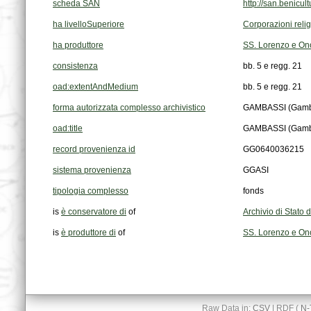
scheda SAN
http://san.benic
ha livelloSuperiore
Corporazioni reli
ha produttore
SS. Lorenzo e Ono
consistenza
bb. 5 e regg. 21
oad:extentAndMedium
bb. 5 e regg. 21
forma autorizzata complesso archivistico
GAMBASSI (Gambass
oad:title
GAMBASSI (Gambass
record provenienza id
GG0640036215
sistema provenienza
GGASI
tipologia complesso
fonds
is
è conservatore di
of
Archivio di Stato d
is
è produttore di
of
SS. Lorenzo e Ono
Raw Data in:
CSV
| RDF (
N-