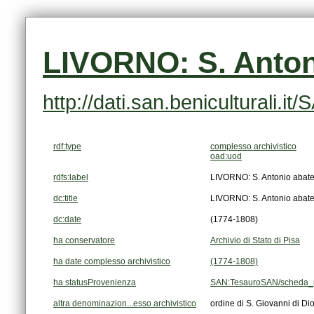
LIVORNO: S. Anton
http://dati.san.beniculturali
rdf:type
complesso archivistico
oad:uod
rdfs:label
LIVORNO: S. Antonio abat
dc:title
LIVORNO: S. Antonio abat
dc:date
(1774-1808)
ha conservatore
Archivio di Stato di Pisa
ha date complesso archivistico
(1774-1808)
ha statusProvenienza
SAN:TesauroSAN/scheda_p
altra denominazion...esso archivistico
ordine di S. Giovanni di Di