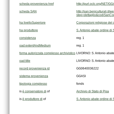
scheda provenienza href
http://purl.oclc.org/NET
scheda SAN
step=dettaglio&codiSanC
ha livelloSuperiore
Corporazioni religiose del
ha produttore
S. Antonio abate ordine di 
consistenza
reg. 1
oad:extentAndMedium
reg. 1
forma autorizzata complesso archivistico
LIVORNO: S. Antonio abat
oad:title
LIVORNO: S. Antonio abat
record provenienza id
GG0640036222
sistema provenienza
GGASI
tipologia complesso
fonds
is
è conservatore di
of
Archivio di Stato di Pisa
is
è produttore di
of
S. Antonio abate ordine di 