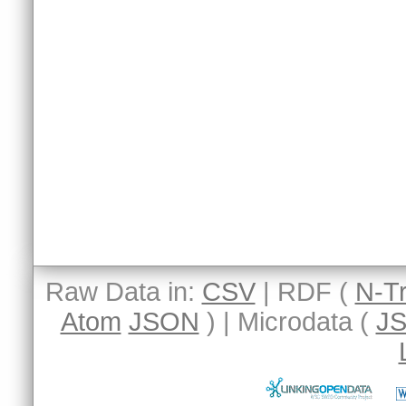
Raw Data in:
CSV
| RDF (
N-Tr
Atom
JSON
) | Microdata (
J