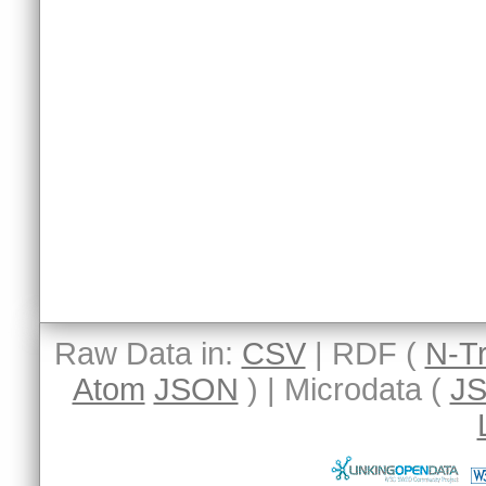
Raw Data in:
CSV
| RDF (
N-Tr
Atom
JSON
) | Microdata (
J