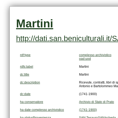
Martini
http://dati.san.beniculturali
rdf:type
complesso archivistico
oad:uod
rdfs:label
Martini
dc:title
Martini
dc:description
Antonio e Bartolommeo Mar
dc:date
(1741-1900)
ha conservatore
Archivio di Stato di Prato
ha date complesso archivistico
(1741-1900)
ha statusProvenienza
SAN:TesauroSAN/scheda_p