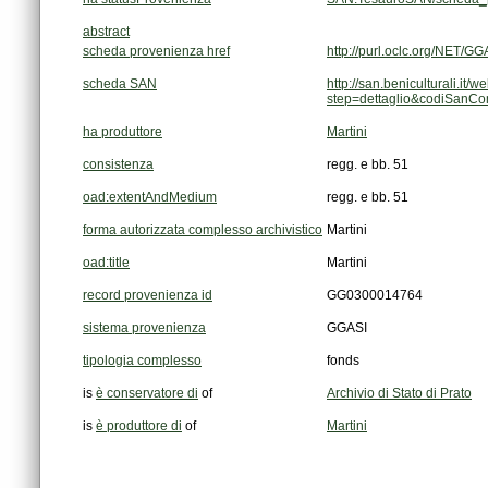
abstract
scheda provenienza href
http://purl.oclc.org/NET
scheda SAN
step=dettaglio&codiSanC
ha produttore
Martini
consistenza
regg. e bb. 51
oad:extentAndMedium
regg. e bb. 51
forma autorizzata complesso archivistico
Martini
oad:title
Martini
record provenienza id
GG0300014764
sistema provenienza
GGASI
tipologia complesso
fonds
is
è conservatore di
of
Archivio di Stato di Prato
is
è produttore di
of
Martini