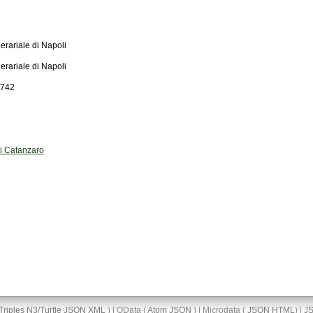
erariale di Napoli
erariale di Napoli
4742
di Catanzaro
Triples
N3/Turtle
JSON
XML
) | OData (
Atom
JSON
) | Microdata (
JSON
HTML
) |
J