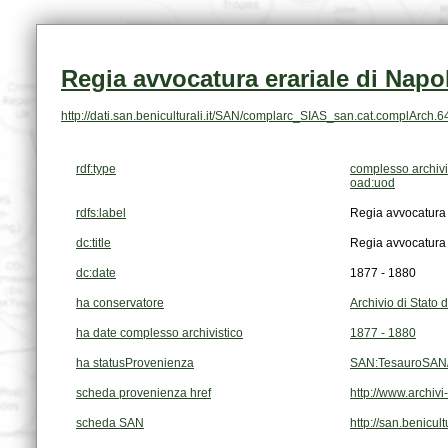
Regia avvocatura erariale di Napol
http://dati.san.beniculturali.it/SAN/complarc_SIAS_san.cat.complArch.
rdf:type
complesso archivi
oad:uod
rdfs:label
Regia avvocatura 
dc:title
Regia avvocatura 
dc:date
1877 - 1880
ha conservatore
Archivio di Stato 
ha date complesso archivistico
1877 - 1880
ha statusProvenienza
SAN:TesauroSAN/
scheda provenienza href
http://www.archi
scheda SAN
http://san.benic