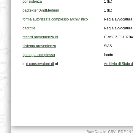
consistenza
1 (b.)
oad:extentAndMedium
1 (b.)
forma autorizzata complesso archivistico
Regia avvocatura 
oad:title
Regia avvocatura 
record provenienza id
IT-ASCZ-F31070
sistema provenienza
SIAS
tipologia complesso
fondo
is
è conservatore di
of
Archivio di Stato 
Raw Data in:
CSV
| RDF (
N-