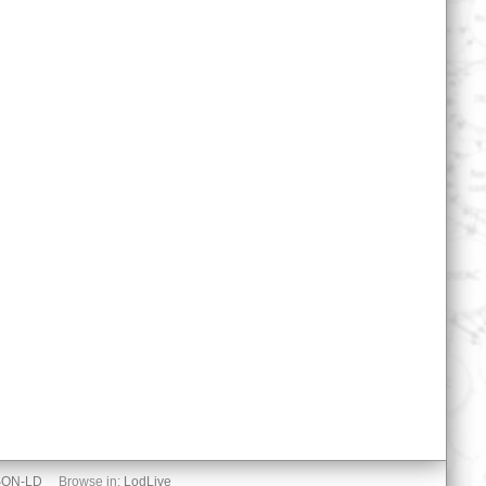
SON-LD
Browse in:
LodLive