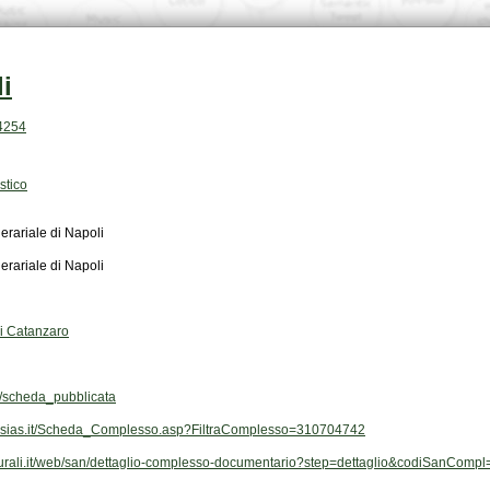
i
64254
stico
erariale di Napoli
erariale di Napoli
di Catanzaro
scheda_pubblicata
vi-sias.it/Scheda_Complesso.asp?FiltraComplesso=310704742
ulturali.it/web/san/dettaglio-complesso-documentario?step=dettaglio&codiSanCom