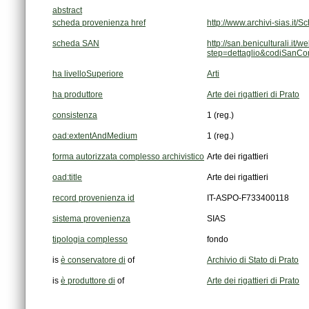
abstract
scheda provenienza href
http://www.archivi-sias.i
scheda SAN
step=dettaglio&codiSanC
ha livelloSuperiore
Arti
ha produttore
Arte dei rigattieri di Prato
consistenza
1 (reg.)
oad:extentAndMedium
1 (reg.)
forma autorizzata complesso archivistico
Arte dei rigattieri
oad:title
Arte dei rigattieri
record provenienza id
IT-ASPO-F733400118
sistema provenienza
SIAS
tipologia complesso
fondo
is
è conservatore di
of
Archivio di Stato di Prato
is
è produttore di
of
Arte dei rigattieri di Prato