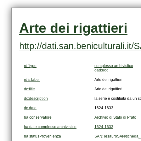
Arte dei rigattieri
http://dati.san.beniculturali
rdf:type
complesso archivistico
oad:uod
rdfs:label
Arte dei rigattieri
dc:title
Arte dei rigattieri
dc:description
la serie è costituita da un so
dc:date
1624-1633
ha conservatore
Archivio di Stato di Prato
ha date complesso archivistico
1624-1633
ha statusProvenienza
SAN:TesauroSAN/scheda_p