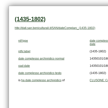
(1435-1802)
http://dati.san.beniculturali.it/SAN/dateComplarc_(1435-1802)
rdf:type
date compless
date
rdfs:label
(1435-1802)
date complesso archivistico normal
14350101/18
oad:date
14350101/18
date complesso archivistico testo
(1435-1802)
is
ha date complesso archivistico
of
CLUSONE: Conf