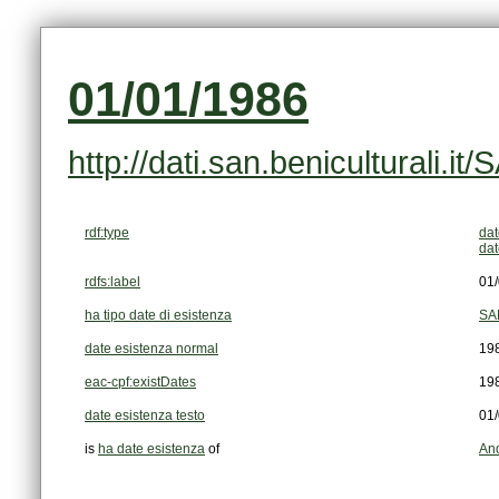
01/01/1986
http://dati.san.beniculturali
rdf:type
dat
dat
rdfs:label
01
ha tipo date di esistenza
SA
date esistenza normal
19
eac-cpf:existDates
19
date esistenza testo
01
is
ha date esistenza
of
And