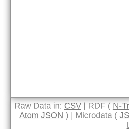
Raw Data in:
CSV
| RDF (
N-Tr
Atom
JSON
) | Microdata (
J