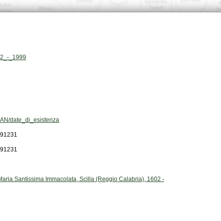
602_-_1999
AN/date_di_esistenza
991231
991231
Maria Santissima Immacolata, Scilla (Reggio Calabria), 1602 -