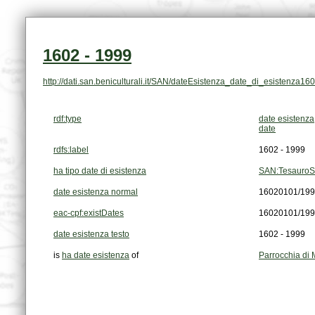
1602 - 1999
http://dati.san.beniculturali.it/SAN/dateEsistenza_date_di_esistenza1
rdf:type
date esistenza
date
rdfs:label
1602 - 1999
ha tipo date di esistenza
SAN:TesauroS
date esistenza normal
16020101/19
eac-cpf:existDates
16020101/19
date esistenza testo
1602 - 1999
is
ha date esistenza
of
Parrocchia di 