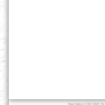
Raw Data in:
CSV
| RDF (
N-