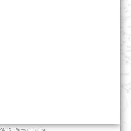
SON-LD
Browse in:
LodLive