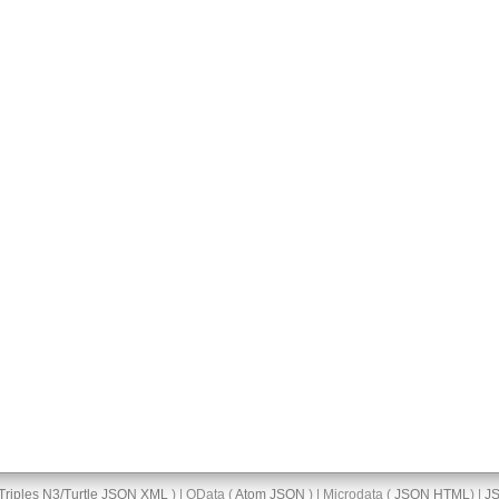
Triples
N3/Turtle
JSON
XML
) | OData (
Atom
JSON
) | Microdata (
JSON
HTML
) |
J