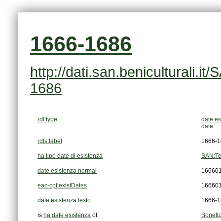
1666-1686
1686
rdf:type
date es
date
rdfs:label
1666-1
ha tipo date di esistenza
SAN:Te
date esistenza normal
16660
eac-cpf:existDates
16660
date esistenza testo
1666-1
is
ha date esistenza
of
Bonett