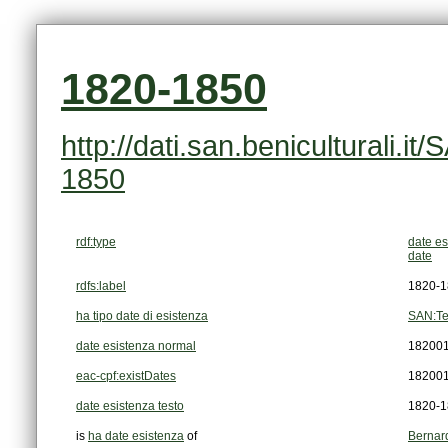
1820-1850
1850
rdf:type
date es
date
rdfs:label
1820-1
ha tipo date di esistenza
SAN:Te
date esistenza normal
18200
eac-cpf:existDates
18200
date esistenza testo
1820-1
is
ha date esistenza
of
Bernard