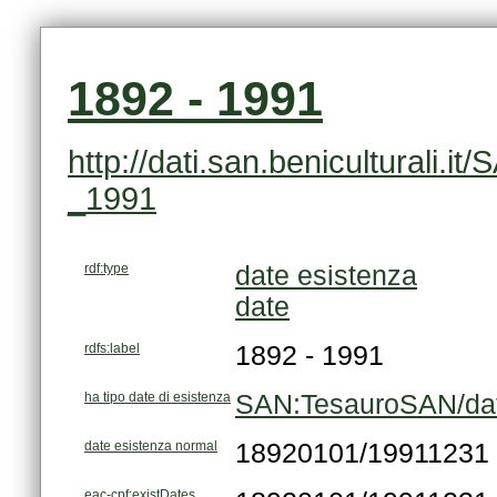
1892 - 1991
_1991
rdf:type
date esistenza
date
rdfs:label
1892 - 1991
ha tipo date di esistenza
SAN:TesauroSAN/dat
date esistenza normal
18920101/19911231
eac-cpf:existDates