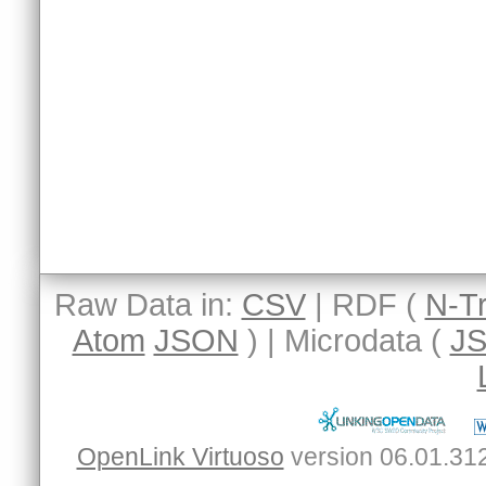
Raw Data in:
CSV
| RDF (
N-Tr
Atom
JSON
) | Microdata (
J
OpenLink Virtuoso