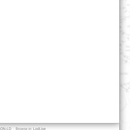
SON-LD
Browse in:
LodLive