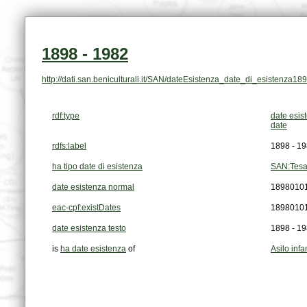
1898 - 1982
http://dati.san.beniculturali.it/SAN/dateEsistenza_date_di_esistenza1
rdf:type
date esis
date
rdfs:label
1898 - 1
ha tipo date di esistenza
SAN:Tesa
date esistenza normal
1898010
eac-cpf:existDates
1898010
date esistenza testo
1898 - 1
is
ha date esistenza
of
Asilo infa