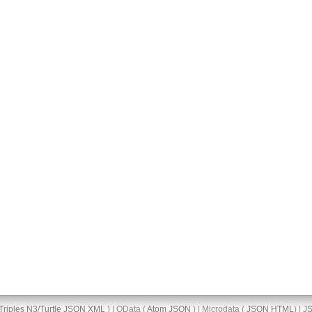
Triples
N3/Turtle
JSON
XML
) | OData (
Atom
JSON
) | Microdata (
JSON
HTML
) |
J