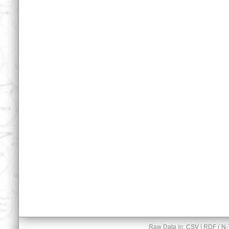
Raw Data in:
CSV
| RDF (
N-