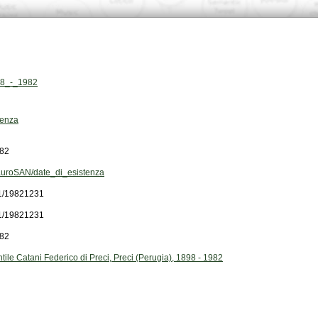
898_-_1982
tenza
982
uroSAN/date_di_esistenza
1/19821231
1/19821231
982
ntile Catani Federico di Preci, Preci (Perugia), 1898 - 1982