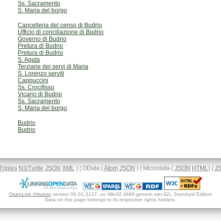
Ss. Sacramento
S. Maria del borgo
Cancelleria del censo di Budrio
Ufficio di conciliazione di Budrio
Governo di Budrio
Pretura di Budrio
Pretura di Budrio
S. Agata
Terziarie dei servi di Maria
S. Lorenzo serviti
Cappuccini
Ss. Crocifisso
Vicario di Budrio
Ss. Sacramento
S. Maria del borgo
Budrio
Budrio
Triples
N3/Turtle
JSON
XML
) | OData (
Atom
JSON
) | Microdata (
JSON
HTML
) |
J
OpenLink Virtuoso
version 06.01.3127, on Win32 (i686-generic-win-32), Standard Edition
Data on this page belongs to its respective rights holders.