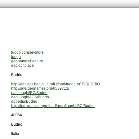
luogo conservatore
luogo
geonames:Feature
eac-cpf:place
Budrio
http://dati.acs.beniculturali.it/oad/luoghiACS/BUDRIO
http://sws.geonames.org/6539713/
oad:luoghiIBC/Budrio
oad:luoghiACS/Budrio
dbpedia:Budrio
http://lod.xdams.org/reload/ocsa/luoghiIBC/Budrio
40054
Budrio
Italia