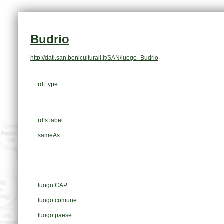
Budrio
http://dati.san.beniculturali.it/SAN/luogo_Budrio
rdf:type
rdfs:label
sameAs
luogo CAP
luogo comune
luogo paese