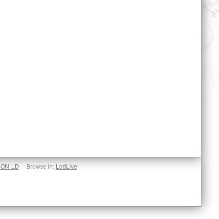
SON-LD
Browse in:
LodLive