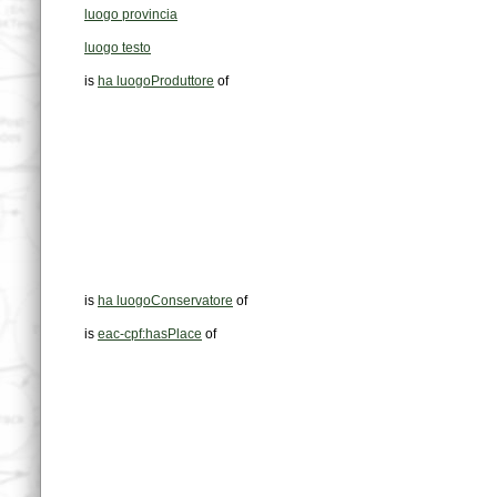
luogo provincia
luogo testo
is
ha luogoProduttore
of
is
ha luogoConservatore
of
is
eac-cpf:hasPlace
of