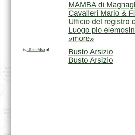
MAMBA di Magnagh
Cavalleri Mario & F
Ufficio del registro 
Luogo pio elemosini
»more»
is
rdf:seeAlso
of
Busto Arsizio
Busto Arsizio