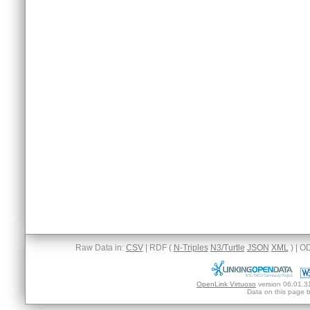
Raw Data in:
CSV
| RDF (
N-Triples
N3/Turtle
JSON
XML
) | O
OpenLink Virtuoso
version 06.01.31
Data on this page be