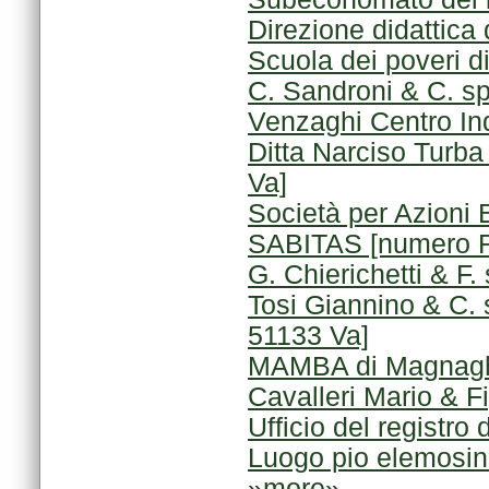
Direzione didattica d
Scuola dei poveri d
C. Sandroni & C. s
Venzaghi Centro Ind
Va]
SABITAS [numero R
G. Chierichetti & F
51133 Va]
MAMBA di Magnagh
Cavalleri Mario & F
Ufficio del registro 
Luogo pio elemosini
»more»