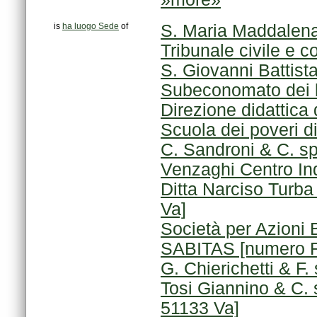
is
ha luogo Sede
of
S. Maria Maddalena
Tribunale civile e c
S. Giovanni Battist
Subeconomato dei be
Direzione didattica d
Scuola dei poveri d
C. Sandroni & C. s
Venzaghi Centro Ind
Va]
SABITAS [numero R
G. Chierichetti & F
51133 Va]