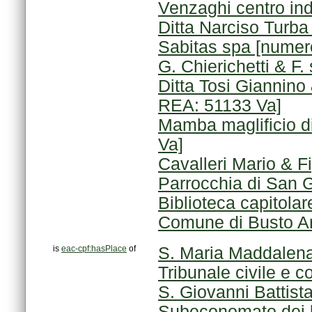
Venzaghi centro ind
Ditta Narciso Turb
Sabitas spa [nume
G. Chierichetti & F
REA: 51133 Va]
Va]
Cavalleri Mario & F
Biblioteca capitolar
Comune di Busto Ar
is
eac-cpf:hasPlace
of
S. Maria Maddalena
Tribunale civile e c
S. Giovanni Battist
Subeconomato dei be