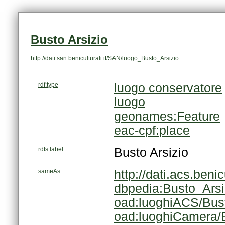
Busto Arsizio
http://dati.san.beniculturali.it/SAN/luogo_Busto_Arsizio
rdf:type
luogo conservatore
luogo
geonames:Feature
eac-cpf:place
rdfs:label
Busto Arsizio
sameAs
http://dati.acs.ben
dbpedia:Busto_Arsi
oad:luoghiACS/Bust
oad:luoghiCamera/