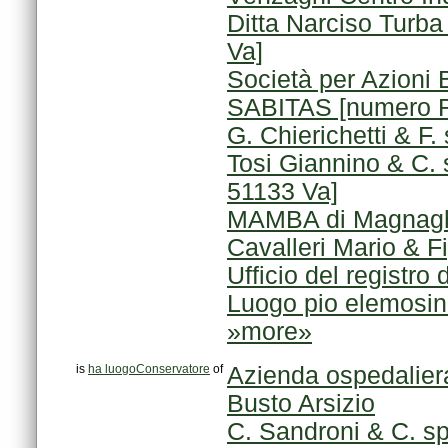
Va]
SABITAS [numero R
G. Chierichetti & F
51133 Va]
MAMBA di Magnagh
Cavalleri Mario & F
Ufficio del registro 
Luogo pio elemosini
»more»
is
ha luogoConservatore
of
Busto Arsizio
C. Sandroni & C. s