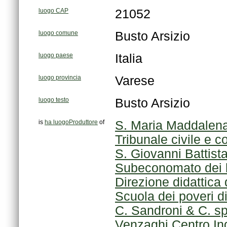
luogo CAP
21052
luogo comune
Busto Arsizio
luogo paese
Italia
luogo provincia
Varese
luogo testo
Busto Arsizio
is
ha luogoProduttore
of
S. Maria Maddalena
Tribunale civile e c
S. Giovanni Battist
Subeconomato dei be
Direzione didattica d
Scuola dei poveri d
C. Sandroni & C. s
Venzaghi Centro Ind