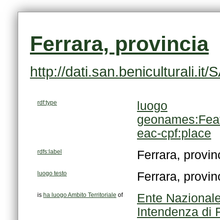
Ferrara, provincia
http://dati.san.beniculturali.i
rdf:type
luogo
geonames:Fea
eac-cpf:place
rdfs:label
Ferrara, provin
luogo testo
Ferrara, provin
is
ha luogo Ambito Territoriale
of
Ente Nazionale
Intendenza di 