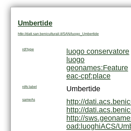
Umbertide
http://dati.san.beniculturali.it/SAN/luogo_Umbertide
rdf:type
luogo conservatore
luogo
geonames:Feature
eac-cpf:place
rdfs:label
Umbertide
sameAs
http://dati.acs.beni
http://dati.acs.ben
http://sws.geoname
oad:luoghiACS/Umb