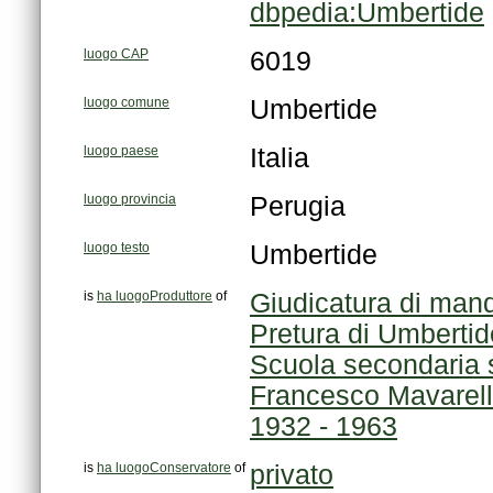
dbpedia:Umbertide
luogo CAP
6019
luogo comune
Umbertide
luogo paese
Italia
luogo provincia
Perugia
luogo testo
Umbertide
is
ha luogoProduttore
of
Giudicatura di man
Pretura di Umbertid
1932 - 1963
is
ha luogoConservatore
of
privato