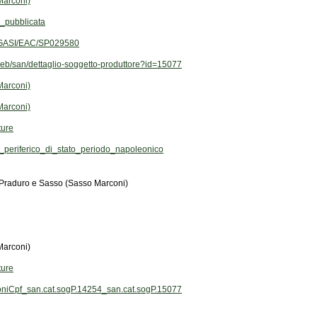
Marconi)
_pubblicata
T/GGASI/EAC/SP029580
t/web/san/dettaglio-soggetto-produttore?id=15077
Marconi)
Marconi)
ture
eriferico_di_stato_periodo_napoleonico
di Praduro e Sasso (Sasso Marconi)
Marconi)
ture
ioniCpf_san.cat.sogP.14254_san.cat.sogP.15077