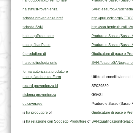
ha luogo Ambito Territoriale
Praduro e Sasso (Sasso 
ha statusProvenienza
SAN:TesauroSAN/scheda
scheda provenienza href
http://purl.oclc.org/NE
scheda SAN
http://san.beniculturali.i
ha luogoProduttore
Praduro e Sasso (Sasso 
eac-cpf:hasPlace
Praduro e Sasso (Sasso 
è produttore di
Giudicature di pace e Pre
ha sottotipologia ente
SAN:TesauroSAN/organo_p
forma autorizzata produttore
eac-cpf:authorizedForm
Ufficio di conciliazione 
record provenienza id
SP029580
sistema provenienza
GGASI
dc:coverage
Praduro e Sasso (Sasso 
is
ha produttore
of
Giudicature di pace e Pre
is
ha relazione con Soggetto Produttore
of
SAN:qualificazioniRelaz