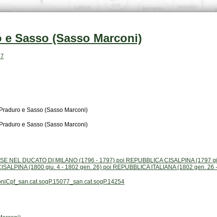
ro e Sasso (Sasso Marconi)
77
di Praduro e Sasso (Sasso Marconi)
di Praduro e Sasso (Sasso Marconi)
SALPINA (1800 giu. 4 - 1802 gen. 26) poi REPUBBLICA ITALIANA (1802 gen. 26 -
ioniCpf_san.cat.sogP.15077_san.cat.sogP.14254