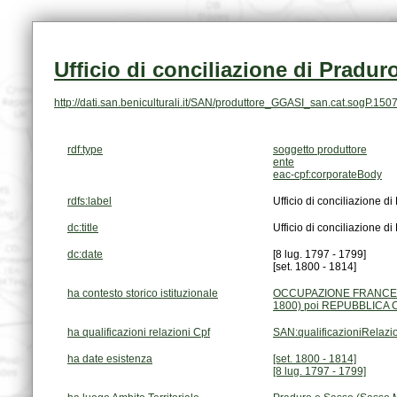
Ufficio di conciliazione di Pradu
http://dati.san.beniculturali.it/SAN/produttore_GGASI_san.cat.sogP.150
rdf:type
soggetto produttore
ente
eac-cpf:corporateBody
rdfs:label
Ufficio di conciliazione 
dc:title
Ufficio di conciliazione 
dc:date
[8 lug. 1797 - 1799]
[set. 1800 - 1814]
ha contesto storico istituzionale
1800) poi REPUBBLICA CI
ha qualificazioni relazioni Cpf
SAN:qualificazioniRelaz
ha date esistenza
[set. 1800 - 1814]
[8 lug. 1797 - 1799]