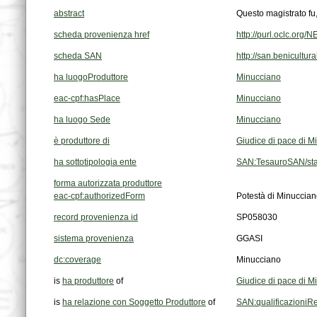
abstract
Questo magistrato fu,
scheda provenienza href
http://purl.oclc.or
scheda SAN
http://san.benicultur
ha luogoProduttore
Minucciano
eac-cpf:hasPlace
Minucciano
ha luogo Sede
Minucciano
è produttore di
Giudice di pace di M
ha sottotipologia ente
SAN:TesauroSAN/stat
forma autorizzata produttore
eac-cpf:authorizedForm
Potestà di Minuccia
record provenienza id
SP058030
sistema provenienza
GGASI
dc:coverage
Minucciano
is
ha produttore
of
Giudice di pace di M
is
ha relazione con Soggetto Produttore
of
SAN:qualificazioniR