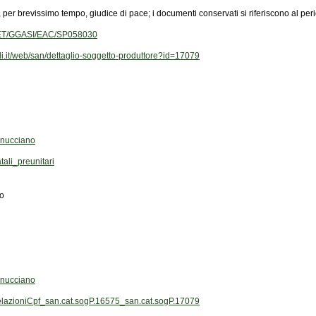
 per brevissimo tempo, giudice di pace; i documenti conservati si riferiscono al per
g/NET/GGASI/EAC/SP058030
ali.it/web/san/dettaglio-soggetto-produttore?id=17079
inucciano
ali_preunitari
no
inucciano
elazioniCpf_san.cat.sogP.16575_san.cat.sogP.17079