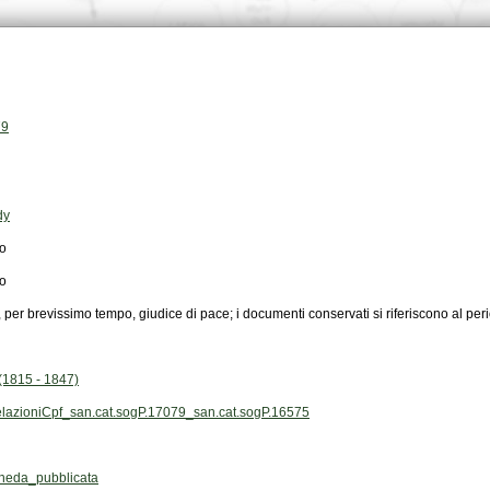
79
dy
no
no
 per brevissimo tempo, giudice di pace; i documenti conservati si riferiscono al per
1815 - 1847)
elazioniCpf_san.cat.sogP.17079_san.cat.sogP.16575
heda_pubblicata