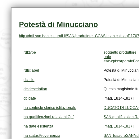
Potestà di Minucciano
http://dati.san.beniculturali.it/SAN/produttore_GGASI_san.cat.sogP.170
rdf:type
soggetto produttore
ente
eac-cpf:corporateBo
rdfs:label
Potestà di Minuccia
dc:title
Potestà di Minuccia
dc:description
Questo magistrato fu,
dc:date
[mag. 1814-1817]
ha contesto storico istituzionale
DUCATO DI LUCCA (
ha qualificazioni relazioni Cpf
SAN:qualificazioniR
ha date esistenza
[mag. 1814-1817]
ha statusProvenienza
SAN:TesauroSAN/sc