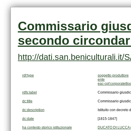
secondo circondar
http://dati.san.beniculturali
rdf:type
soggetto produttore
ente
eac-cpf:corporateBo
rdfs:label
Commissario giusdic
dc:title
Commissario giusdic
dc:description
Istituito con decreto
dc:date
[1815-1847]
ha contesto storico istituzionale
DUCATO DI LUCCA (