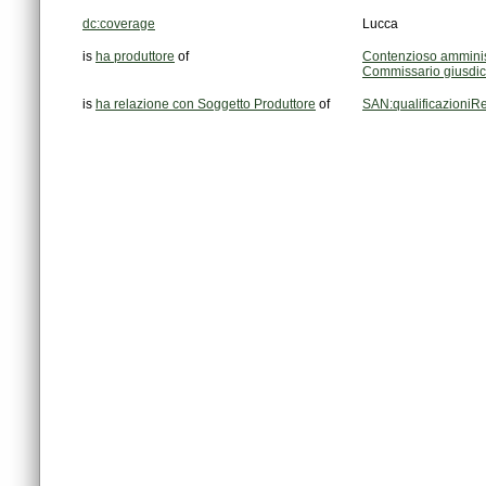
dc:coverage
Lucca
is
ha produttore
of
Contenzioso amminis
Commissario giusdic
is
ha relazione con Soggetto Produttore
of
SAN:qualificazioniR