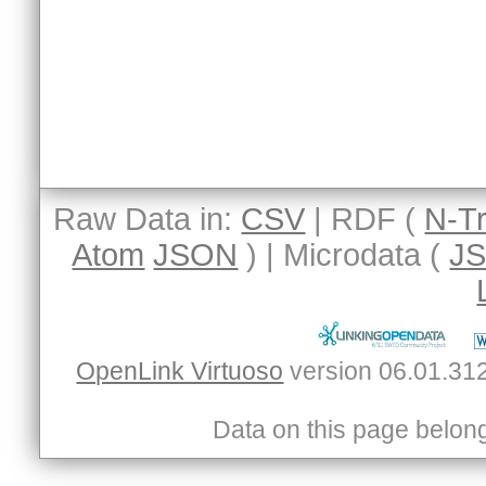
Raw Data in:
CSV
| RDF (
N-Tr
Atom
JSON
) | Microdata (
J
OpenLink Virtuoso
Data on this page belongs