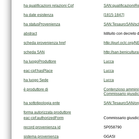
ha qualificazioni relazioni Cpf
SAN:qualificazioniR
ha date esistenza
[1815-1847]
ha statusProvenienza
SAN:TesauroSAN/sc
abstract
Istituito con decreto
scheda provenienza href
http://purl.oclc.or
scheda SAN
http://san.benicultur
ha luogoProduttore
Lucca
eac-cpf:hasPlace
Lucca
ha luogo Sede
Lucca
è produttore di
Contenzioso amminis
Commissario giusdic
ha sottotipologia ente
SAN:TesauroSAN/org
forma autorizzata produttore
eac-cpf:authorizedForm
Commissario giusdic
record provenienza id
SP058790
sistema provenienza
GGASI