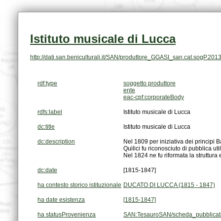
Istituto musicale di Lucca
http://dati.san.beniculturali.it/SAN/produttore_GGASI_san.cat.sogP.201
rdf:type
soggetto produttore
ente
eac-cpf:corporateBody
rdfs:label
Istituto musicale di Lucca
dc:title
Istituto musicale di Lucca
dc:description
Nel 1824 ne fu riformata la struttura
dc:date
[1815-1847]
ha contesto storico istituzionale
DUCATO DI LUCCA (1815 - 1847)
ha date esistenza
[1815-1847]
ha statusProvenienza
SAN:TesauroSAN/scheda_pubblicat