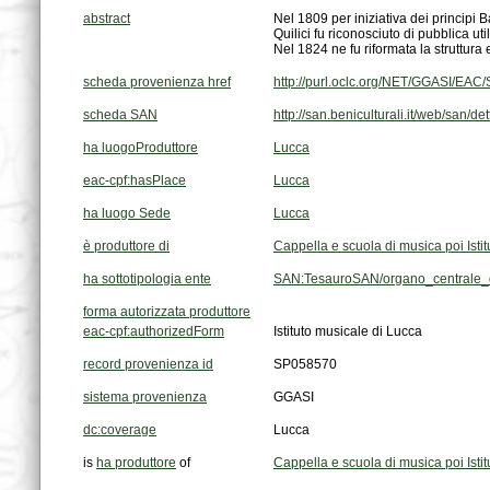
abstract
Nel 1824 ne fu riformata la struttura
scheda provenienza href
http://purl.oclc.org/NET/GGASI/EA
scheda SAN
http://san.beniculturali.it/web/san/
ha luogoProduttore
Lucca
eac-cpf:hasPlace
Lucca
ha luogo Sede
Lucca
è produttore di
Cappella e scuola di musica poi Isti
ha sottotipologia ente
SAN:TesauroSAN/organo_centrale_d
forma autorizzata produttore
eac-cpf:authorizedForm
Istituto musicale di Lucca
record provenienza id
SP058570
sistema provenienza
GGASI
dc:coverage
Lucca
is
ha produttore
of
Cappella e scuola di musica poi Isti