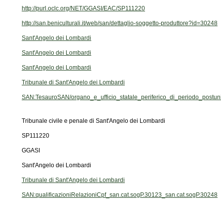
http://purl.oclc.org/NET/GGASI/EAC/SP111220
http://san.beniculturali.it/web/san/dettaglio-soggetto-produttore?id=30248
Sant'Angelo dei Lombardi
Sant'Angelo dei Lombardi
Sant'Angelo dei Lombardi
Tribunale di Sant'Angelo dei Lombardi
SAN:TesauroSAN/organo_e_ufficio_statale_periferico_di_periodo_postuni
Tribunale civile e penale di Sant'Angelo dei Lombardi
SP111220
GGASI
Sant'Angelo dei Lombardi
Tribunale di Sant'Angelo dei Lombardi
SAN:qualificazioniRelazioniCpf_san.cat.sogP.30123_san.cat.sogP.30248