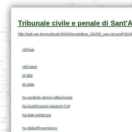
Tribunale civile e penale di Sant
http://dati.san.beniculturali.it/SAN/produttore_GGASI_san.cat.sogP.302
rdf:type
rdfs:label
dc:title
dc:date
ha contesto storico istituzionale
ha qualificazioni relazioni Cpf
ha date esistenza
ha statusProvenienza