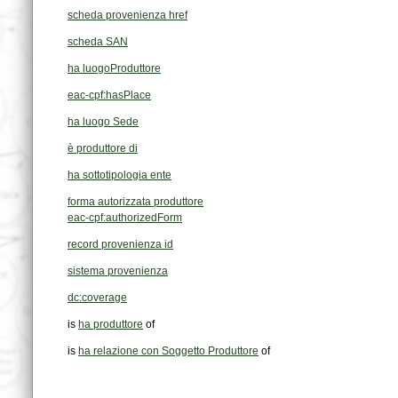
scheda provenienza href
scheda SAN
ha luogoProduttore
eac-cpf:hasPlace
ha luogo Sede
è produttore di
ha sottotipologia ente
forma autorizzata produttore
eac-cpf:authorizedForm
record provenienza id
sistema provenienza
dc:coverage
is
ha produttore
of
is
ha relazione con Soggetto Produttore
of