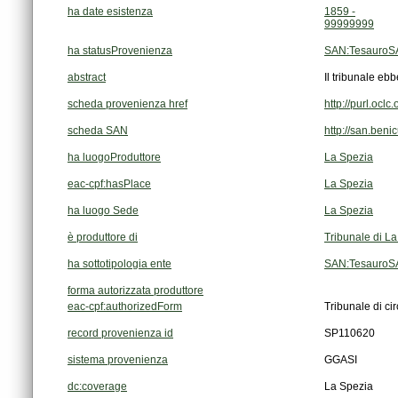
ha date esistenza
1859 -
99999999
ha statusProvenienza
SAN:TesauroSA
abstract
Il tribunale eb
scheda provenienza href
http://purl.oc
scheda SAN
http://san.beni
ha luogoProduttore
La Spezia
eac-cpf:hasPlace
La Spezia
ha luogo Sede
La Spezia
è produttore di
Tribunale di L
ha sottotipologia ente
SAN:TesauroSAN
forma autorizzata produttore
eac-cpf:authorizedForm
Tribunale di ci
record provenienza id
SP110620
sistema provenienza
GGASI
dc:coverage
La Spezia