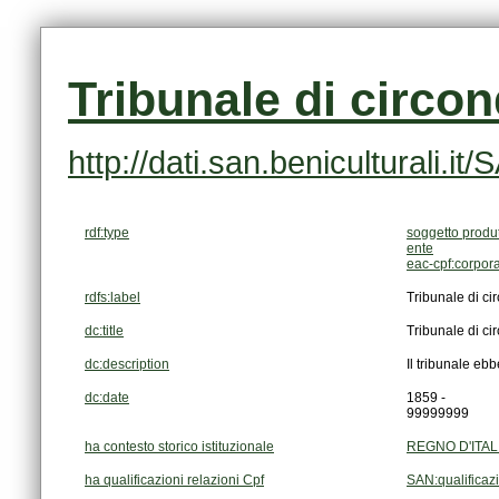
Tribunale di circon
http://dati.san.beniculturali
rdf:type
soggetto produ
ente
eac-cpf:corpor
rdfs:label
Tribunale di ci
dc:title
Tribunale di ci
dc:description
Il tribunale eb
dc:date
1859 -
99999999
ha contesto storico istituzionale
REGNO D'ITALI
ha qualificazioni relazioni Cpf
SAN:qualificaz