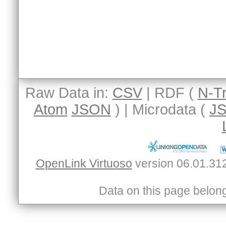
Raw Data in:
CSV
| RDF (
N-Tr
Atom
JSON
) | Microdata (
J
OpenLink Virtuoso
Data on this page belongs