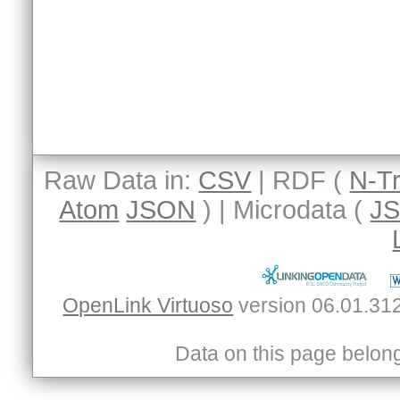
Raw Data in:
CSV
| RDF (
N-Tr
Atom
JSON
) | Microdata (
J
OpenLink Virtuoso
Data on this page belongs