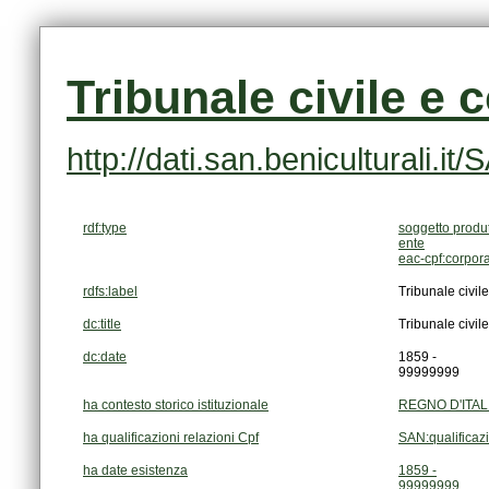
Tribunale civile e 
http://dati.san.beniculturali
rdf:type
soggetto produ
ente
eac-cpf:corpor
rdfs:label
Tribunale civil
dc:title
Tribunale civil
dc:date
1859 -
99999999
ha contesto storico istituzionale
REGNO D'ITALI
ha qualificazioni relazioni Cpf
SAN:qualificaz
ha date esistenza
1859 -
99999999