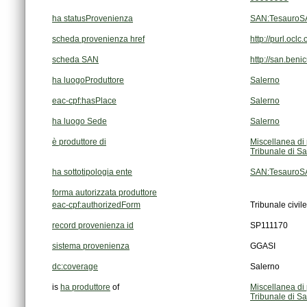
ha statusProvenienza
SAN:TesauroSA
scheda provenienza href
http://purl.oc
scheda SAN
http://san.beni
ha luogoProduttore
Salerno
eac-cpf:hasPlace
Salerno
ha luogo Sede
Salerno
è produttore di
Miscellanea di 
Tribunale di S
ha sottotipologia ente
SAN:TesauroSAN
forma autorizzata produttore
eac-cpf:authorizedForm
Tribunale civil
record provenienza id
SP111170
sistema provenienza
GGASI
dc:coverage
Salerno
is
ha produttore
of
Miscellanea di 
Tribunale di S