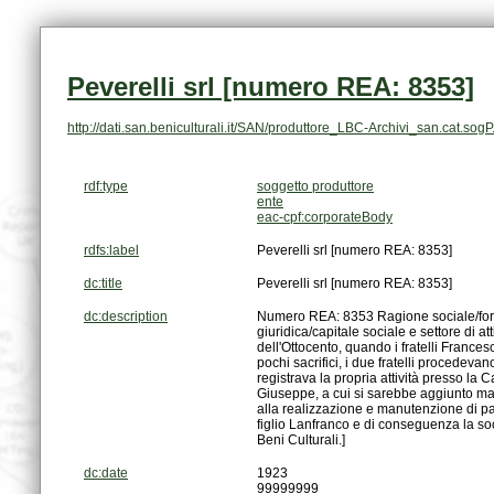
Peverelli srl [numero REA: 8353]
http://dati.san.beniculturali.it/SAN/produttore_LBC-Archivi_san.cat.sog
rdf:type
soggetto produttore
ente
eac-cpf:corporateBody
rdfs:label
Peverelli srl [numero REA: 8353]
dc:title
Peverelli srl [numero REA: 8353]
dc:description
Beni Culturali.]
dc:date
1923
99999999