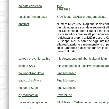
ha date esistenza
1923
99999999
ha statusProvenienza
SAN:TesauroSAN/scheda_pubblicata
abstract
Beni Culturali.]
scheda provenienza href
http://www.lombardiabeniculturali.it/ar
scheda SAN
http://san.beniculturali.it/web/san/dett
ha luogoProduttore
Fino Mornasco
eac-cpf:hasPlace
Fino Mornasco
ha luogo Sede
Fino Mornasco
è produttore di
Peverelli srl
ha sottotipologia ente
SAN:TesauroSAN/ente_economico-impr