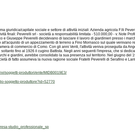
chivi/soggetti-produttori/ente/MIDB0019E3/
aglio-soggetto-produttore?id=52770
esa-studio_professionale_sp