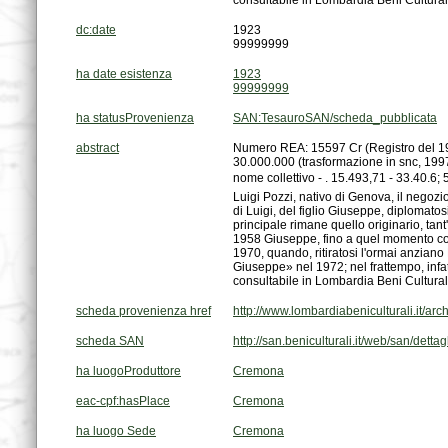
consultabile in Lombardia Beni Culturali
dc:date
1923
99999999
ha date esistenza
1923
99999999
ha statusProvenienza
SAN:TesauroSAN/scheda_pubblicata
abstract
consultabile in Lombardia Beni Culturali
scheda provenienza href
http://www.lombardiabeniculturali.it/arc
scheda SAN
http://san.beniculturali.it/web/san/dett
ha luogoProduttore
Cremona
eac-cpf:hasPlace
Cremona
ha luogo Sede
Cremona