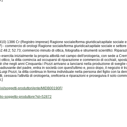
.]
.]
hivi/soggetti-produttori/ente/MIDB00190F/
aglio-soggetto-produttore?id=52872