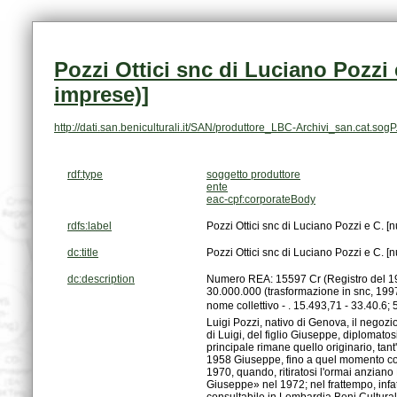
imprese)]
http://dati.san.beniculturali.it/SAN/produttore_LBC-Archivi_san.cat.sog
rdf:type
soggetto produttore
ente
eac-cpf:corporateBody
rdfs:label
Pozzi Ottici snc di Luciano Pozzi e C. 
dc:title
Pozzi Ottici snc di Luciano Pozzi e C. 
dc:description