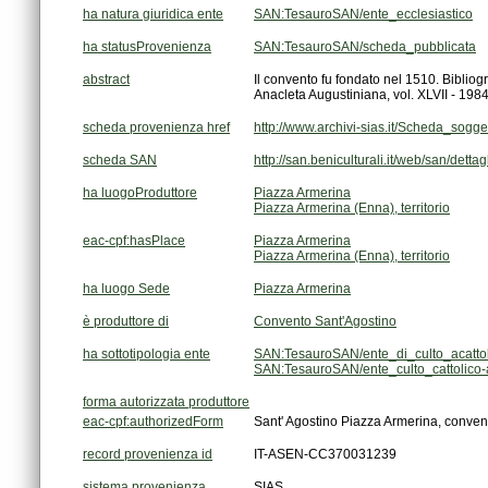
ha natura giuridica ente
SAN:TesauroSAN/ente_ecclesiastico
ha statusProvenienza
SAN:TesauroSAN/scheda_pubblicata
abstract
Anacleta Augustiniana, vol. XLVII - 1984
scheda provenienza href
http://www.archivi-sias.it/Scheda_sog
scheda SAN
http://san.beniculturali.it/web/san/dett
ha luogoProduttore
Piazza Armerina
Piazza Armerina (Enna), territorio
eac-cpf:hasPlace
Piazza Armerina
Piazza Armerina (Enna), territorio
ha luogo Sede
Piazza Armerina
è produttore di
Convento Sant'Agostino
ha sottotipologia ente
SAN:TesauroSAN/ente_di_culto_acattol
SAN:TesauroSAN/ente_culto_cattolico-a
forma autorizzata produttore
eac-cpf:authorizedForm
Sant' Agostino Piazza Armerina, conven
record provenienza id
IT-ASEN-CC370031239
sistema provenienza
SIAS