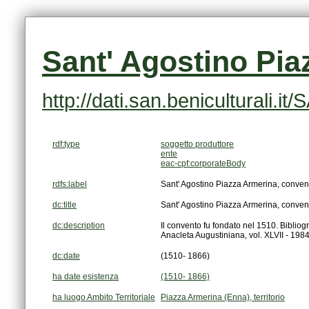
Sant' Agostino Pia
http://dati.san.beniculturali.
rdf:type
soggetto produttore
ente
eac-cpf:corporateBody
rdfs:label
Sant' Agostino Piazza Armerina, conven
dc:title
Sant' Agostino Piazza Armerina, conven
dc:description
Anacleta Augustiniana, vol. XLVII - 1984
dc:date
(1510- 1866)
ha date esistenza
(1510- 1866)
ha luogo Ambito Territoriale
Piazza Armerina (Enna), territorio