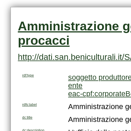
procacci
http://dati.san.beniculturali.
rdf:type
soggetto produttor
ente
eac-cpf:corporate
rdfs:label
Amministrazione ge
dc:title
Amministrazione ge
dc:description