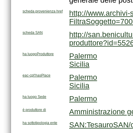
generale delle post
scheda provenienza href
FiltraSoggetto=70
scheda SAN
produttore?id=552
ha luogoProduttore
Palermo
Sicilia
eac-cpf:hasPlace
Palermo
Sicilia
ha luogo Sede
Palermo
è produttore di
Amministrazione ge
ha sottotipologia ente
SAN:TesauroSAN/or