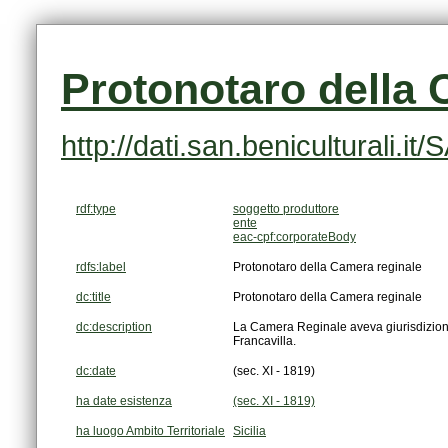
Protonotaro della 
http://dati.san.beniculturali.
rdf:type
soggetto produttore
ente
eac-cpf:corporateBody
rdfs:label
Protonotaro della Camera reginale
dc:title
Protonotaro della Camera reginale
dc:description
Francavilla.
dc:date
(sec. XI - 1819)
ha date esistenza
(sec. XI - 1819)
ha luogo Ambito Territoriale
Sicilia