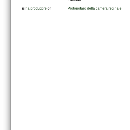
is
ha produttore
of
Protonotaro della camera reginale