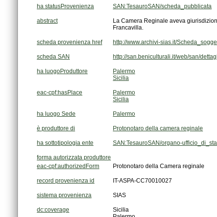
ha statusProvenienza
SAN:TesauroSAN/scheda_pubblicata
abstract
Francavilla.
scheda provenienza href
http://www.archivi-sias.it/Scheda_sog
scheda SAN
http://san.beniculturali.it/web/san/dett
ha luogoProduttore
Palermo
Sicilia
eac-cpf:hasPlace
Palermo
Sicilia
ha luogo Sede
Palermo
è produttore di
Protonotaro della camera reginale
ha sottotipologia ente
SAN:TesauroSAN/organo-ufficio_di_st
forma autorizzata produttore
eac-cpf:authorizedForm
Protonotaro della Camera reginale
record provenienza id
IT-ASPA-CC70010027
sistema provenienza
SIAS
dc:coverage
Sicilia
Palermo