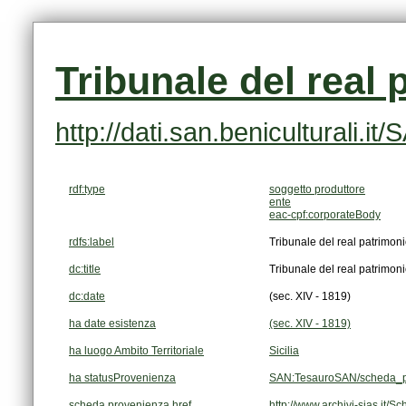
Tribunale del real 
http://dati.san.beniculturali.
rdf:type
soggetto produttore
ente
eac-cpf:corporateBody
rdfs:label
Tribunale del real patrimon
dc:title
Tribunale del real patrimon
dc:date
(sec. XIV - 1819)
ha date esistenza
(sec. XIV - 1819)
ha luogo Ambito Territoriale
Sicilia
ha statusProvenienza
SAN:TesauroSAN/scheda_p
scheda provenienza href
http://www.archivi-sias.it