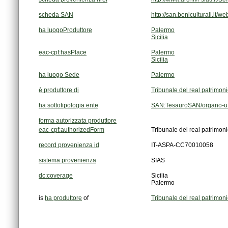
scheda SAN
http://san.beniculturali.it/
ha luogoProduttore
Palermo
Sicilia
eac-cpf:hasPlace
Palermo
Sicilia
ha luogo Sede
Palermo
è produttore di
Tribunale del real patrimon
ha sottotipologia ente
SAN:TesauroSAN/organo-uf
forma autorizzata produttore
eac-cpf:authorizedForm
Tribunale del real patrimon
record provenienza id
IT-ASPA-CC70010058
sistema provenienza
SIAS
dc:coverage
Sicilia
Palermo
is
ha produttore
of
Tribunale del real patrimon