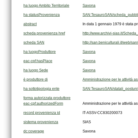
ha luogo Ambito Territoriale
Savona
ha statusProvenienza
SAN:TesauroSAN/scheda_pubbli
abstract
In data 1 gennaio 1979 è stata pr
scheda provenienza href
http://www.archivi-sias.it/Sche
scheda SAN
http://san.beniculturali.it/web/s
ha luogoProduttore
Savona
eac-cpf:hasPlace
Savona
ha luogo Sede
Savona
è produttore di
Amministrazione per le attività ass
ha sottotipologia ente
SAN:TesauroSAN/statali_postunit
forma autorizzata produttore
eac-cpf:authorizedForm
Amministrazione per le attività ass
record provenienza id
IT-ASSV-CC830200073
sistema provenienza
SIAS
dc:coverage
Savona