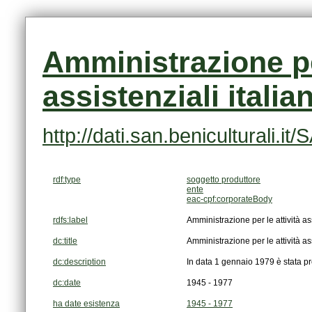
assistenziali italia
http://dati.san.beniculturali.
rdf:type
soggetto produttore
ente
eac-cpf:corporateBody
rdfs:label
Amministrazione per le attività ass
dc:title
Amministrazione per le attività ass
dc:description
In data 1 gennaio 1979 è stata pr
dc:date
1945 - 1977
ha date esistenza
1945 - 1977