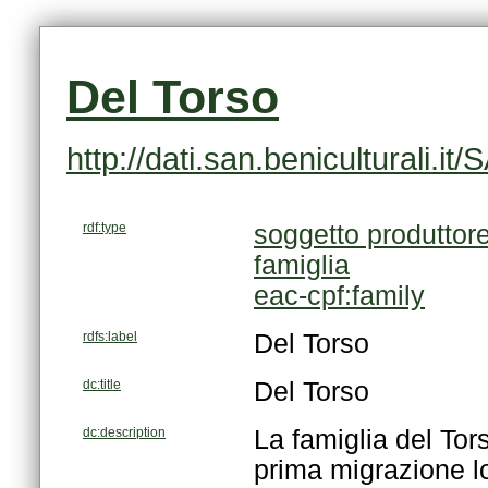
Del Torso
http://dati.san.beniculturali.
rdf:type
soggetto produttor
famiglia
eac-cpf:family
rdfs:label
Del Torso
dc:title
Del Torso
dc:description