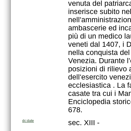
678.
dc:date
sec. XIII -