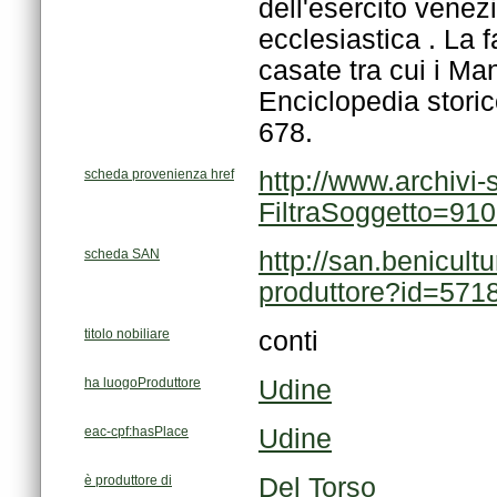
678.
scheda provenienza href
FiltraSoggetto=91
scheda SAN
produttore?id=571
titolo nobiliare
conti
ha luogoProduttore
Udine
eac-cpf:hasPlace
Udine
è produttore di
Del Torso