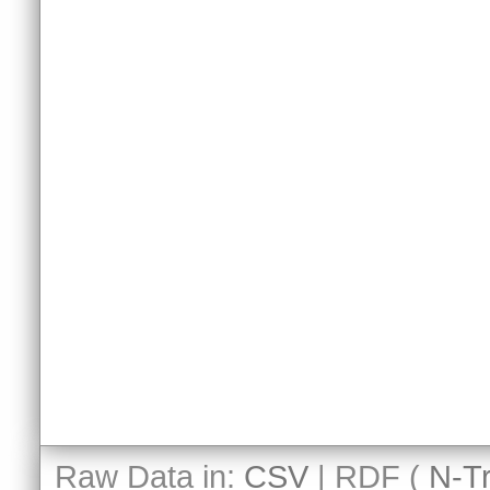
Raw Data in:
CSV
| RDF (
N-Tr