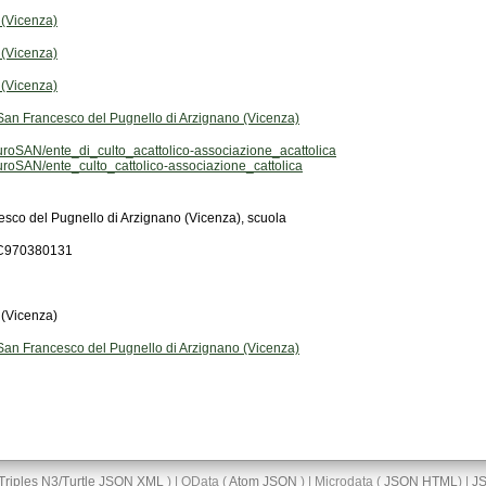
 (Vicenza)
 (Vicenza)
 (Vicenza)
San Francesco del Pugnello di Arzignano (Vicenza)
roSAN/ente_di_culto_acattolico-associazione_acattolica
roSAN/ente_culto_cattolico-associazione_cattolica
sco del Pugnello di Arzignano (Vicenza), scuola
CC970380131
 (Vicenza)
San Francesco del Pugnello di Arzignano (Vicenza)
Triples
N3/Turtle
JSON
XML
) | OData (
Atom
JSON
) | Microdata (
JSON
HTML
) |
J