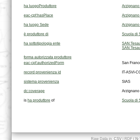
ha luogoProduttore
Arzignano
eac-cpf:hasPlace
Arzignano
ha luogo Sede
Arzignano
è produttore di
Scuola di 
ha sottotipologia ente
SAN:Tesau
SAN:Tesau
forma autorizzata produttore
eac-cpf:authorizedForm
San France
record provenienza id
IT-ASVI-
sistema provenienza
SIAS
dc:coverage
Arzignano
is
ha produttore
of
Scuola di 
Raw Data in:
CSV
| RDF (
N-