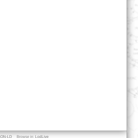
SON-LD
Browse in:
LodLive