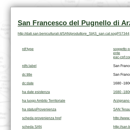
San Francesco del Pugnello di Ar
http://dati.san.beniculturali.it/SAN/produttore_SIAS_san.cat.sogP.57344
rdf:type
soggetto p
ente
eac-cpf:c
rdfs:label
San France
dc:title
San France
dc:date
1680 -180
ha date esistenza
1680 -180
ha luogo Ambito Territoriale
Arzignano
ha statusProvenienza
SAN:Tesau
scheda provenienza href
http://www
scheda SAN
http://san