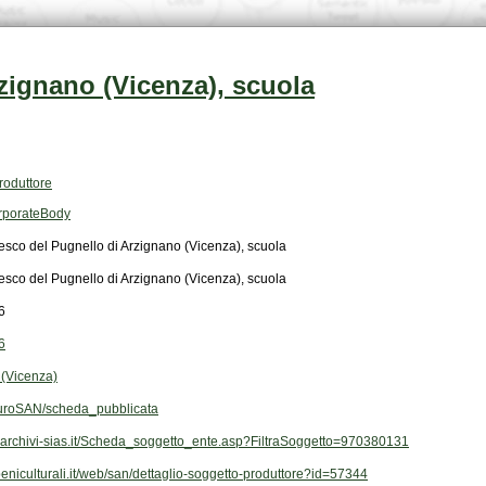
zignano (Vicenza), scuola
roduttore
orporateBody
sco del Pugnello di Arzignano (Vicenza), scuola
sco del Pugnello di Arzignano (Vicenza), scuola
6
6
 (Vicenza)
roSAN/scheda_pubblicata
.archivi-sias.it/Scheda_soggetto_ente.asp?FiltraSoggetto=970380131
.beniculturali.it/web/san/dettaglio-soggetto-produttore?id=57344