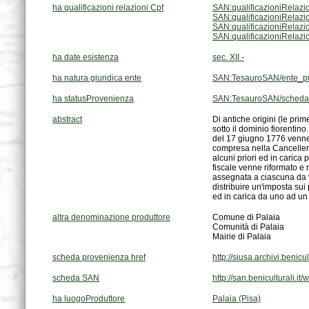
ha qualificazioni relazioni Cpf
SAN:qualificazioniRelazi
SAN:qualificazioniRelazi
SAN:qualificazioniRelazi
SAN:qualificazioniRelazi
ha date esistenza
sec. XII -
ha natura giuridica ente
SAN:TesauroSAN/ente_pu
ha statusProvenienza
SAN:TesauroSAN/scheda
abstract
ed in carica da uno ad un 
altra denominazione produttore
Comune di Palaia
Comunità di Palaia
Mairie di Palaia
scheda provenienza href
http://siusa.archivi.beni
scheda SAN
http://san.beniculturali.i
ha luogoProduttore
Palaia (Pisa)