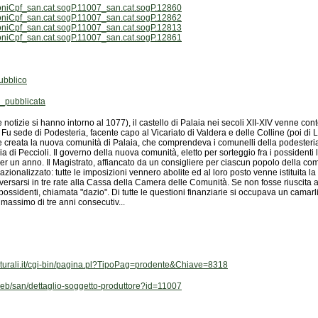
oniCpf_san.cat.sogP.11007_san.cat.sogP.12860
oniCpf_san.cat.sogP.11007_san.cat.sogP.12862
oniCpf_san.cat.sogP.11007_san.cat.sogP.12813
oniCpf_san.cat.sogP.11007_san.cat.sogP.12861
bblico
_pubblicata
massimo di tre anni consecutiv...
culturali.it/cgi-bin/pagina.pl?TipoPag=prodente&Chiave=8318
t/web/san/dettaglio-soggetto-produttore?id=11007