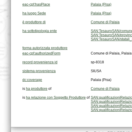
eac-cpf:hasPlace
Palaia (Pisa)
ha luogo Sede
Palaia (Pisa)
è produttore di
Comune di Palaia
ha sottotipologia ente
SAN:TesauroSAN/comune-
SAN:TesauroSAN/provinc
SAN:TesauroSAN/statali_p
forma autorizzata produttore
eac-cpf:authorizedForm
Comune di Palaia, Palaia (
record provenienza id
sp-8318
sistema provenienza
SIUSA
dc:coverage
Palaia (Pisa)
is
ha produttore
of
Comune di Palaia
is
ha relazione con Soggetto Produttore
of
SAN:qualificazioniRelazi
SAN:qualificazioniRelazi
SAN:qualificazioniRelazi
SAN:qualificazioniRelazi