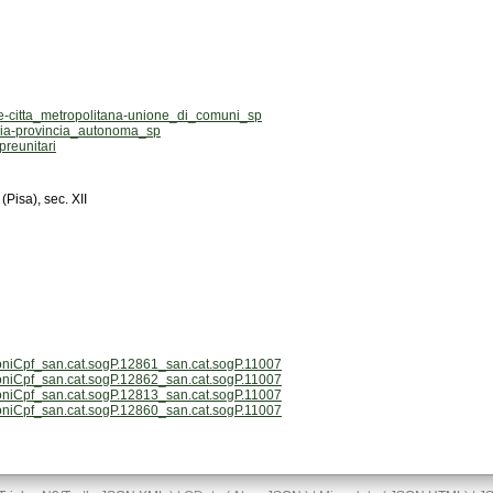
citta_metropolitana-unione_di_comuni_sp
ia-provincia_autonoma_sp
reunitari
Pisa), sec. XII
oniCpf_san.cat.sogP.12861_san.cat.sogP.11007
oniCpf_san.cat.sogP.12862_san.cat.sogP.11007
oniCpf_san.cat.sogP.12813_san.cat.sogP.11007
oniCpf_san.cat.sogP.12860_san.cat.sogP.11007