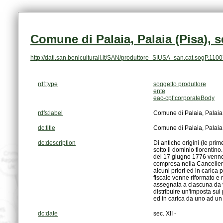
Comune di Palaia, Palaia (Pisa), se
http://dati.san.beniculturali.it/SAN/produttore_SIUSA_san.cat.sogP.110
rdf:type
soggetto produttore
ente
eac-cpf:corporateBody
rdfs:label
Comune di Palaia, Palaia (
dc:title
Comune di Palaia, Palaia (
dc:description
ed in carica da uno ad un 
dc:date
sec. XII -