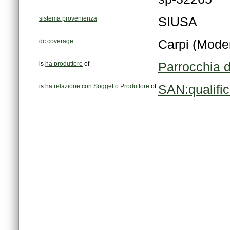
sistema provenienza
SIUSA
dc:coverage
Carpi (Mode
is
ha produttore
of
Parrocchia d
is
ha relazione con Soggetto Produttore
of
SAN:qualifi