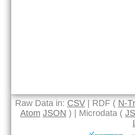
Raw Data in:
CSV
| RDF (
N-Tr
Atom
JSON
) | Microdata (
J