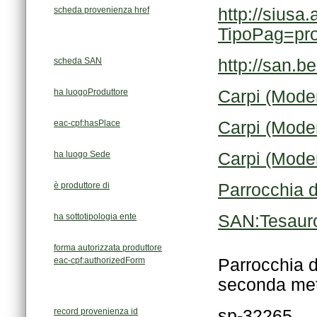
scheda provenienza href
TipoPag=pr
scheda SAN
http://san.b
ha luogoProduttore
Carpi (Mode
eac-cpf:hasPlace
Carpi (Mode
ha luogo Sede
Carpi (Mode
è produttore di
Parrocchia d
ha sottotipologia ente
SAN:Tesauro
forma autorizzata produttore
eac-cpf:authorizedForm
seconda met
record provenienza id
sp-32265