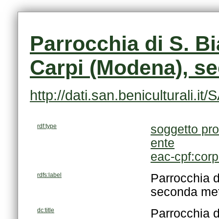
Carpi (Modena), se
http://dati.san.beniculturali.
rdf:type
soggetto pro
ente
eac-cpf:cor
rdfs:label
seconda met
dc:title