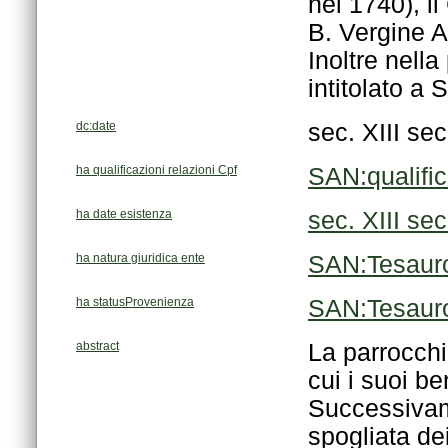
intitolato a
dc:date
sec. XIII se
ha qualificazioni relazioni Cpf
SAN:qualifi
ha date esistenza
sec. XIII se
ha natura giuridica ente
SAN:Tesauro
ha statusProvenienza
SAN:Tesaur
abstract