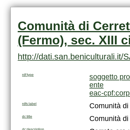
(Fermo), sec. XIII c
http://dati.san.beniculturali
rdf:type
soggetto pro
ente
eac-cpf:cor
rdfs:label
Comunità di 
dc:title
Comunità di 
dc:description