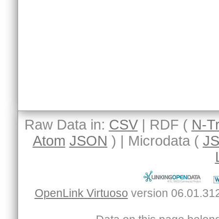
Raw Data in:
CSV
| RDF (
N-Tr
Atom
JSON
) | Microdata (
J
OpenLink Virtuoso