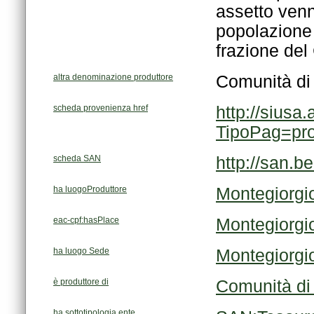
frazione del
altra denominazione produttore
Comunità di
scheda provenienza href
TipoPag=pr
scheda SAN
http://san.b
ha luogoProduttore
Montegiorgi
eac-cpf:hasPlace
Montegiorgi
ha luogo Sede
Montegiorgi
è produttore di
Comunità di
ha sottotipologia ente