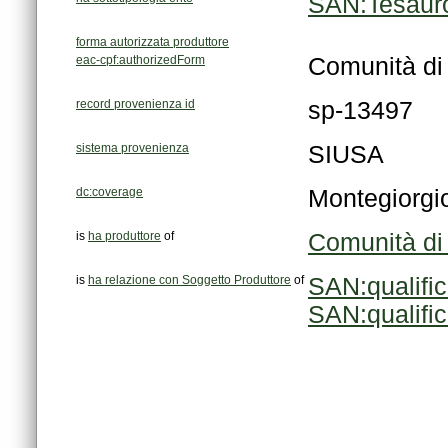
SAN:Tesauro
forma autorizzata produttore
eac-cpf:authorizedForm
Comunità di 
record provenienza id
sp-13497
sistema provenienza
SIUSA
dc:coverage
Montegiorgi
is
ha produttore
of
Comunità di
is
ha relazione con Soggetto Produttore
of
SAN:qualifi
SAN:qualifi