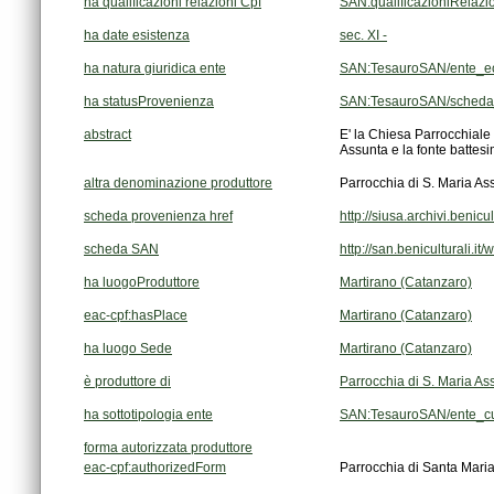
ha qualificazioni relazioni Cpf
SAN:qualificazioniRelaz
ha date esistenza
sec. XI -
ha natura giuridica ente
SAN:TesauroSAN/ente_ec
ha statusProvenienza
SAN:TesauroSAN/scheda
abstract
Assunta e la fonte battesim
altra denominazione produttore
Parrocchia di S. Maria As
scheda provenienza href
http://siusa.archivi.beni
scheda SAN
http://san.beniculturali.i
ha luogoProduttore
Martirano (Catanzaro)
eac-cpf:hasPlace
Martirano (Catanzaro)
ha luogo Sede
Martirano (Catanzaro)
è produttore di
Parrocchia di S. Maria As
ha sottotipologia ente
SAN:TesauroSAN/ente_cult
forma autorizzata produttore
eac-cpf:authorizedForm
Parrocchia di Santa Maria