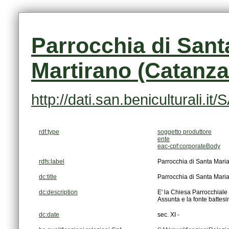
Martirano (Catanzar
http://dati.san.beniculturali
rdf:type
soggetto produttore
ente
eac-cpf:corporateBody
rdfs:label
Parrocchia di Santa Maria
dc:title
Parrocchia di Santa Maria
dc:description
Assunta e la fonte battesim
dc:date
sec. XI -