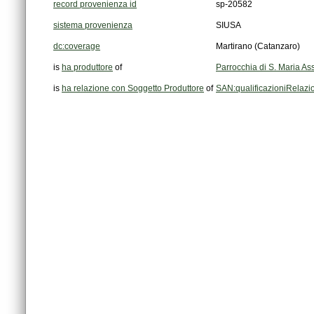
record provenienza id
sp-20582
sistema provenienza
SIUSA
dc:coverage
Martirano (Catanzaro)
is
ha produttore
of
Parrocchia di S. Maria As
is
ha relazione con Soggetto Produttore
of
SAN:qualificazioniRelaz