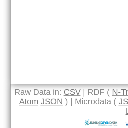
Raw Data in:
CSV
| RDF (
N-Tr
Atom
JSON
) | Microdata (
J