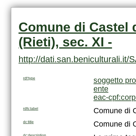
(Rieti), sec. XI -
http://dati.san.beniculturali
rdf:type
soggetto pro
ente
eac-cpf:cor
rdfs:label
Comune di Cas
dc:title
Comune di Cas
dc:description