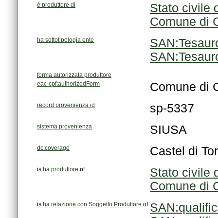
è produttore di
Stato civile
Comune di C
ha sottotipologia ente
SAN:Tesauro
SAN:Tesaur
forma autorizzata produttore
eac-cpf:authorizedForm
Comune di Cas
record provenienza id
sp-5337
sistema provenienza
SIUSA
dc:coverage
Castel di Tor
is
ha produttore
of
Stato civile
Comune di C
is
ha relazione con Soggetto Produttore
of
SAN:qualifi