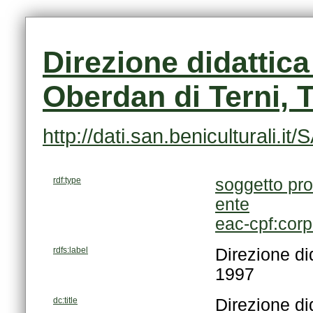
Oberdan di Terni, T
http://dati.san.beniculturali
rdf:type
soggetto pro
ente
eac-cpf:cor
rdfs:label
1997
dc:title