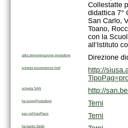
all'Istituto
altra denominazione produttore
Direzione di
scheda provenienza href
TipoPag=pr
scheda SAN
http://san.b
ha luogoProduttore
Terni
eac-cpf:hasPlace
Terni
ha luogo Sede