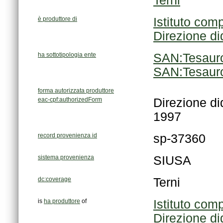
Terni
è produttore di
Istituto com
Direzione did
ha sottotipologia ente
SAN:Tesauro
SAN:Tesauro
forma autorizzata produttore
eac-cpf:authorizedForm
1997
record provenienza id
sp-37360
sistema provenienza
SIUSA
dc:coverage
Terni
is
ha produttore
of
Istituto com
Direzione did