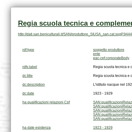
Regia scuola tecnica e complement
http://dati.san.beniculturali.it/SAN/produttore_SIUSA_san.cat.sogP.9444
rdf:type
soggetto produttore
ente
eac-cpf:corporateBody
rdfs:label
Regia scuola tecnica e 
dc:title
Regia scuola tecnica e 
dc:description
L'istituto nacque nel 19
dc:date
1923 - 1929
ha qualificazioni relazioni Cpf
SAN:qualificazioniRela
SAN:qualificazioniRela
SAN:qualificazioniRela
SAN:qualificazioniRela
SAN:qualificazioniRela
ha date esistenza
1923 - 1929