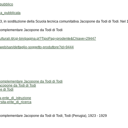
pubblico
a_pubblicata
23, in sostituzione della Scuola tecnica comunitativa Jacopone da Todi di Todi. Nel
 complementare Jacopone da Todi di Todi
niculturali.it/cgi-bin/pagina.pl?TipoPag=prodente&Chiave=29447
.it/web/san/dettaglio-soggetto-produttore?id=9444
 complementare Jacopone da Todi di Todi
acopone da Todi di Todi
e di Todi
-ente_di_istruzione
ita-ente_di_ricerca
complementare Jacopone da Todi di Todi, Todi (Perugia), 1923 - 1929