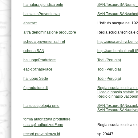
ha natura giuridica ente
SAN:TesauroSAN/ente_
ha statusProvenienza
SAN:TesauroSAN/sched
abstract
L'istituto nacque nel 19
altra denominazione produttore
Regia scuola tecnica e
scheda provenienza href
http://siusa.archivi.be
scheda SAN
http://san.beniculturali
ha luogoProduttore
Todi (Perugia)
eac-cpf:hasPlace
Todi (Perugia)
ha luogo Sede
Todi (Perugia)
è produttore di
Regia scuola tecnica e
Liceo ginnasio statale J
Regio ginnasio Jacopon
ha sottotipologia ente
SAN:TesauroSAN/scuola
SAN:TesauroSAN/univers
forma autorizzata produttore
eac-cpf:authorizedForm
Regia scuola tecnica e 
record provenienza id
sp-29447