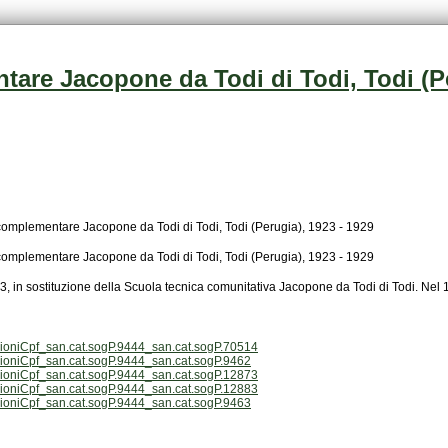
are Jacopone da Todi di Todi, Todi (Pe
complementare Jacopone da Todi di Todi, Todi (Perugia), 1923 - 1929
complementare Jacopone da Todi di Todi, Todi (Perugia), 1923 - 1929
23, in sostituzione della Scuola tecnica comunitativa Jacopone da Todi di Todi. Nel
zioniCpf_san.cat.sogP.9444_san.cat.sogP.70514
zioniCpf_san.cat.sogP.9444_san.cat.sogP.9462
zioniCpf_san.cat.sogP.9444_san.cat.sogP.12873
zioniCpf_san.cat.sogP.9444_san.cat.sogP.12883
zioniCpf_san.cat.sogP.9444_san.cat.sogP.9463