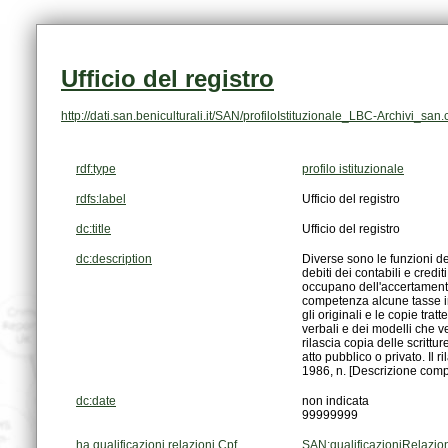
Ufficio del registro
http://dati.san.beniculturali.it/SAN/profiloIstituzionale_LBC-Archivi_san
rdf:type
profilo istituzionale
rdfs:label
Ufficio del registro
dc:title
Ufficio del registro
dc:description
1986, n. [Descrizione comp
dc:date
non indicata
99999999
ha qualificazioni relazioni Cpf
SAN:qualificazioniRelazio