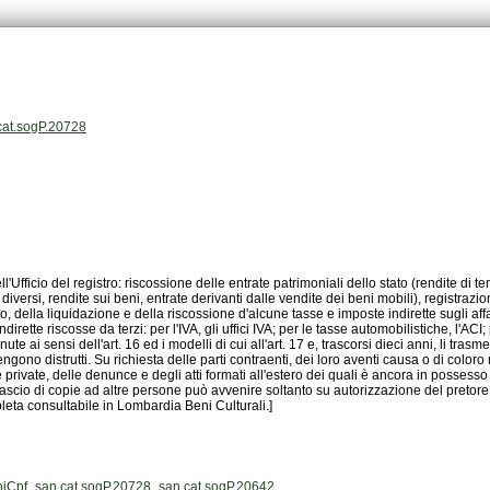
.cat.sogP.20728
leta consultabile in Lombardia Beni Culturali.]
niCpf_san.cat.sogP.20728_san.cat.sogP.20642