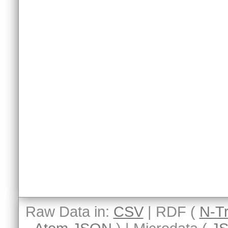
Raw Data in:
CSV
| RDF (
N-Tr