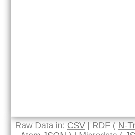
Raw Data in:
CSV
| RDF (
N-Tr